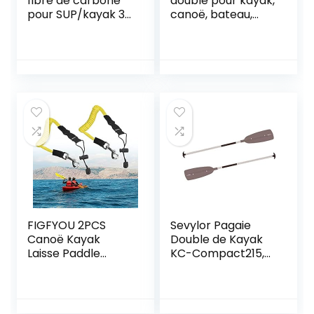
fibre de carbone
double pour kayak,
pour SUP/kayak 3
canoë, bateau,
pièces réglable
rame, noir, Noir
avec manche en
carbone + lame en
plastique
FIGFYOU 2PCS
Sevylor Pagaie
Canoë Kayak
Double de Kayak
Laisse Paddle
KC-Compact215,
Jeune Corde de
Pagaies de Canoe,
Pagaie de Kayak
Léger en
Laisse de Pagaie
Aluminium Robuste
Corde Canoë
et Fiable