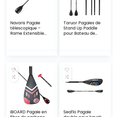
Navaris Pagaie
Taruor Pagaies de
télescopique –
Stand Up Paddle
Rame Extensible
pour Bateau de
Entre 162-215 cm
Kayak à Pagaie
Longeur – pour
Réglable à Double
Kayak canoé
Usage, 4 pièces
Bateau Gonflable
Paddle Planche de
Surf
iBOARD Pagaie en
Seaflo Pagaie