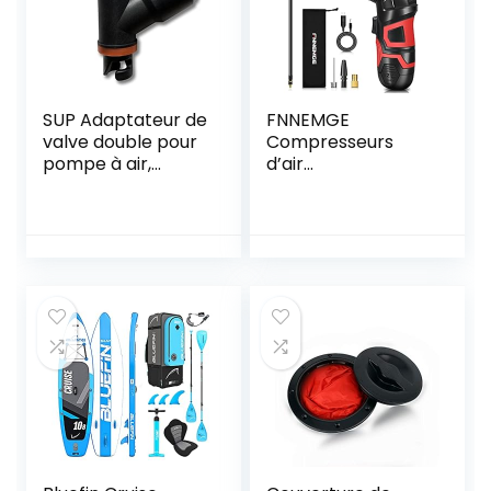
SUP Adaptateur de
FNNEMGE
valve double pour
Compresseurs
pompe à air,
d’air
adaptateur
portatifs,120PSI
multipompe pour
6000mAh
planche de surf
Rechargeable
Amovible
Compresseur à
Air,Lampe LED,
pour Auto, Moto,
Bicyclette,Balle