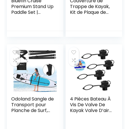
Bluefin Cruise
Couverture de
Premium Stand Up
Trappe de Kayak,
Paddle Set |
Kit de Plaque de
Inflatable
Pont de
Paddleboard for
Couverture de
Adults | Sup
Trappe Noire de
Package with
Haute qualité avec
Backpack,
Sac de Rangement
Fiberglass Paddle,
pour Bateau Kayak
and Pump | 5 Year
Marine
Warranty
Odoland Sangle de
4 Pièces Bateau À
Transport pour
Vis De Valve De
Planche de Surf,
Kayak Valve D’air
Sangle Transport
Pour Canot
Paddle Réglable,
Pneumatique
Résistant et
Valve D’air À Vis