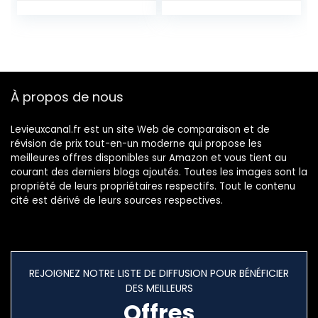
Confortable, pour
Pour Pneumatique
Transporter des
Vis De Valve D’air
Planches de
Gonflable De
Paddle, Sup,
Remplacement
Longboards,
Pour Canot Valve
Kayaks, avec Sac
Pneumatique
À propos de nous
de Rangement
Levieuxcanal.fr est un site Web de comparaison et de
révision de prix tout-en-un moderne qui propose les
meilleures offres disponibles sur Amazon et vous tient au
courant des derniers blogs ajoutés. Toutes les images sont la
propriété de leurs propriétaires respectifs. Tout le contenu
cité est dérivé de leurs sources respectives.
REJOIGNEZ NOTRE LISTE DE DIFFUSION POUR BÉNÉFICIER
DES MEILLEURS
Offres