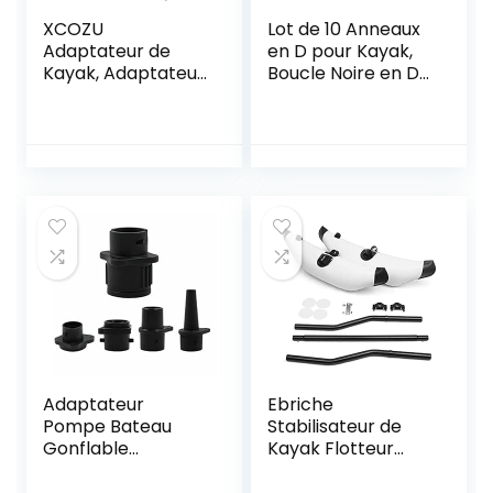
XCOZU
Lot de 10 Anneaux
Adaptateur de
en D pour Kayak,
Kayak, Adaptateur
Boucle Noire en D
de Pompe SUP
avec vis M6,
pour Radeau
Anneaux en D de
Nautique de
sécurité pour
Bateau Stand Up
Kayak – Pièces
Paddle,
d’accessoires pour
Adaptateur de
sécuriser Le siège,
Gonflage de Valve
l’ancrage de la
dair de Pompe à
Corde, la pagaie, la
air de Bateau pour
Laisse
Kayak
Adaptateur
Ebriche
Pompe Bateau
Stabilisateur de
Gonflable
Kayak Flotteur
Convertisseur –
Gonflable de
Kayak Gonfleur
Stabilisateur de